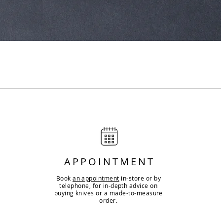
Quick View
APPOINTMENT
Book
an appointment
in-store or by
telephone, for in-depth advice on
buying knives or a made-to-measure
order.