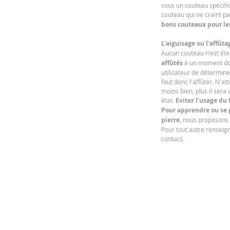
vous un couteau spécifiq
couteau qui ne craint p
bons couteaux pour le
L'aiguisage ou l'affûta
Aucun couteau n'est éte
affûtés
à un moment don
utilisateur de détermine
faut donc l'affûter. N'at
moins bien, plus il sera 
état.
Evitez l'usage du 
Pour apprendre ou se p
pierre,
nous proposons 
Pour tout autre renseig
contact.