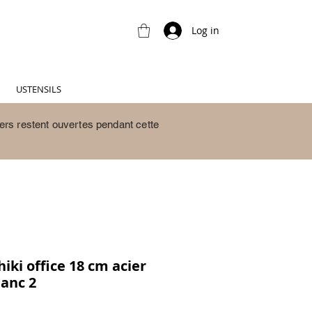
Log in
USTENSILS
ers restent ouvertes pendant cette
ki office 18 cm acier
lanc 2