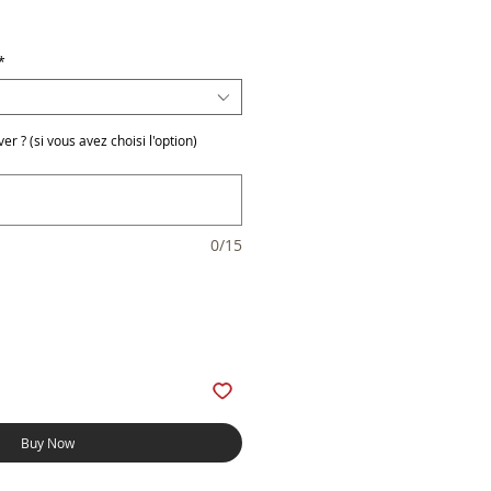
e
*
r ? (si vous avez choisi l'option)
0/15
Buy Now