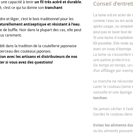
une capacité à tenir
un fil très acéré et durable.
Conseil d'entret
é, c’est ce qui lui donne son
tranchant
La lame est en acier de
e et léger, c’est le bois traditionnel pour les
comme l’eau ou les acides
aturellement antiseptique et résistant à l’eau.
après usage, ou simplem
de buffle. Noir dans la plupart des cas, elle peut
peut pas le laver tout de
plus rarement.
Si une tache d’oxydation
tôt possible. Elle reste s
lé dans la tradition de la coutellerie japonaise
avec un coup d’éponge.
e berceau des couteaux japonais.
La lame va s’assombrir 
ion avec les artisans et distributeurs de nos
une patine protectrice.
ter si vous avez des questions!
De temps en temps, un n
d’un affûtage par exem
Le manche ne nécessite 
Laver le couteau (lame
vaisselle et une éponge 
torchon.
Ne jamais sécher à l’ai
Gardez le couteau dan
Evitez les aliments du
ou les aliments pouvant