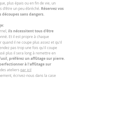
ue, plus épais ou en fin de vie, un
as d'être un peu ébréché.
Réservez vos
s découpes sans dangers.
ge:
rnel,
ils nécessitent tous d'être
né. Et il est propre à chaque
r quand il ne coupe plus assez et qu'il
tendez pas trop une fois qu'il coupe
usé plus il sera long à remettre en
fusil, préférez un affûtage sur pierre.
erfectionner à l'affûtage sur
des ateliers
par ici!
nement, écrivez-nous dans la case