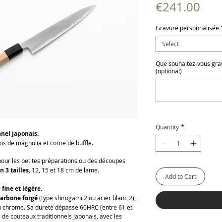
Pric
€241.00
Gravure personnalisée
Select
Que souhaitez-vous grave
(optional)
Quantity
*
nel japonais.
ois de magnolia et corne de buffle.
our les petites préparations ou des découpes
n 3 tailles
, 12, 15 et 18 cm de lame.
Add to Cart
fine et légère.
carbone forgé
(type shirogami 2 ou acier blanc 2),
r en chrome. Sa dureté dépasse 60HRC (entre 61 et
ns de couteaux traditionnels japonais, avec les