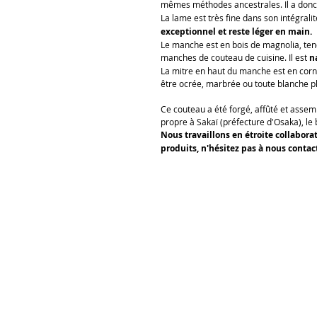
mêmes méthodes ancestrales. Il a donc 
La lame est très fine dans son intégralit
exceptionnel et reste léger en main.
Le manche est en bois de magnolia, tendr
manches de couteau de cuisine. Il est
n
La mitre en haut du manche est en corne 
être ocrée, marbrée ou toute blanche 
Ce couteau a été forgé, affûté et assemb
propre à Sakaï (préfecture d'Osaka), l
Nous travaillons en étroite collaborat
produits, n'hésitez pas à nous contac