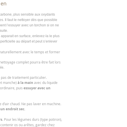
ien
 carbone
,
plus sensible aux oxydants
. Il faut le nettoyer dès que possible
ent l’essuyer avec un torchon si on ne
 suite.
 apparait en surface, enlevez-la le plus
uperficielle au départ et peut s’enlever
naturellement avec le temps et former
ettoyage complet pourra être fait lors
ple.
pas de traitement particulier.
 et manche)
à la main
avec du liquide
ordinaire, puis
essuyer avec un
de d’air chaud. Ne pas laver en machine.
s
un endroit sec
.
rs
. Pour les légumes durs (type potiron),
 contenir os ou arêtes, gardez chez