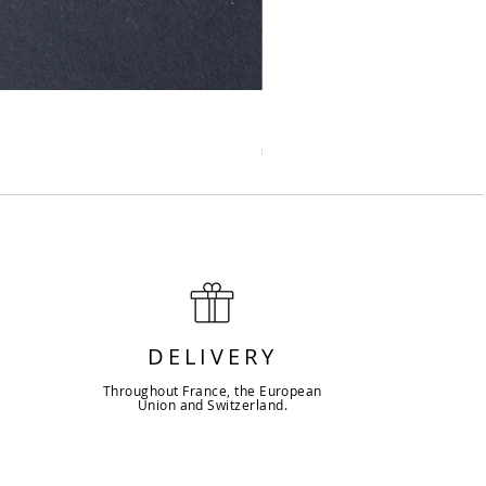
Couteau Ashi sujihiki tran
Price
€344.00
DELIVERY
Throughout France, the European
Union and Switzerland.