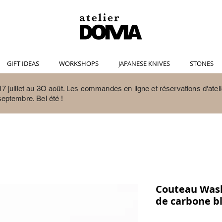
GIFT IDEAS
WORKSHOPS
JAPANESE KNIVES
STONES
7 juillet au 3O août.
Les commandes en ligne et réservations d'ateli
septembre. Bel été !
Couteau Washi
de carbone b