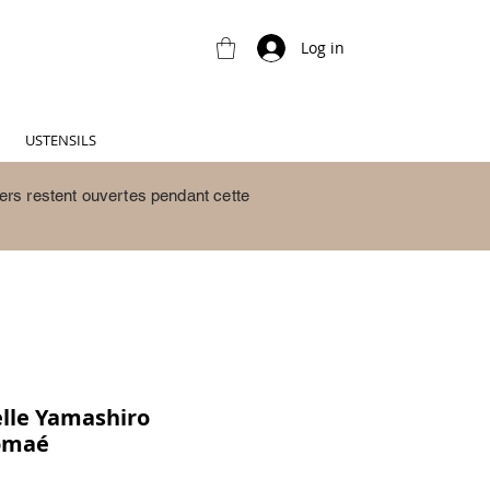
Log in
USTENSILS
ers restent ouvertes pendant cette
elle Yamashiro
omaé