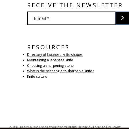
RECEIVE THE NEWSLETTER
>
RESOURCES
Directory of Japanese knife shapes
Maintaining a Japanese knife
Choosing a sharpening stone
What is the best angle to sharpen a knife?
Knife culture
© ATELIER DOMA 2021-2025 TOUS DROITS RÉSERVÉS DESIGNED BY ZOÉ FAUCHET