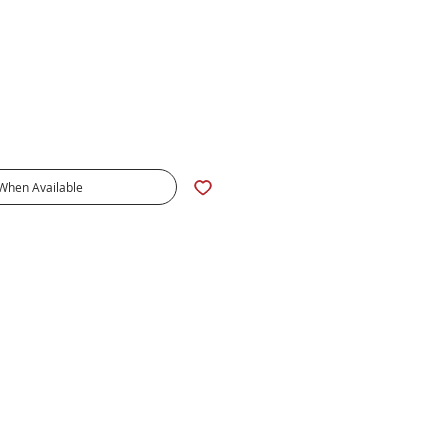
e
 When Available