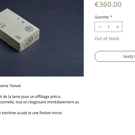
Pric
€360.00
Quantity
*
Out of Stock
Notify
yama Tomaé
it de la lame pour un affûtage précis.
ptionnelle, tout en réagissant immédiatement au
 extrême acuité et une finition miroir.