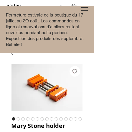
Fermeture estivale de la boutique du 17
juillet au 3O août.
Les commandes en
ligne et réservations d'ateliers restent
ouvertes pendant cette période.
Expédition des produits dès septembre.
Bel été !
Mary Stone holder