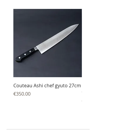
Couteau Ashi chef gyuto 27cm
Couteau Ashi sujihiki
trancheur 27 cm
Price
€350.00
Price
€344.00