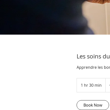
Les soins d
Apprendre les bon
49
eur
1 hr 30 min
1
h
3
0
Book Now
m