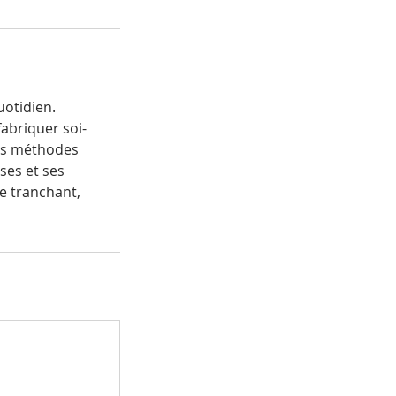
uotidien.
briquer soi-
tes méthodes
ses et ses
e tranchant,