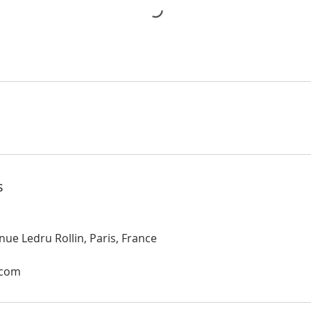
s
ue Ledru Rollin, Paris, France
.com