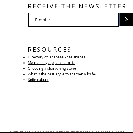
RECEIVE THE NEWSLETTER
>
RESOURCES
Directory of Japanese knife shapes
Maintaining a Japanese knife
Choosing a sharpening stone
What is the best angle to sharpen a knife?
Knife culture
© ATELIER DOMA 2021-2025 TOUS DROITS RÉSERVÉS DESIGNED BY ZOÉ FAUCHET