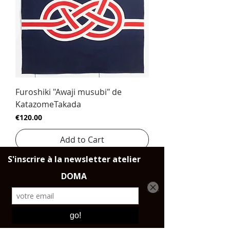
Furoshiki "Awaji musubi" de
KatazomeTakada
Price
€120.00
Add to Cart
1
/
1