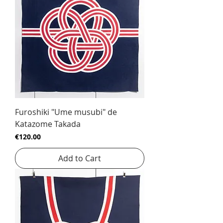
Furoshiki "Ume musubi" de
Katazome Takada
Price
€120.00
Add to Cart