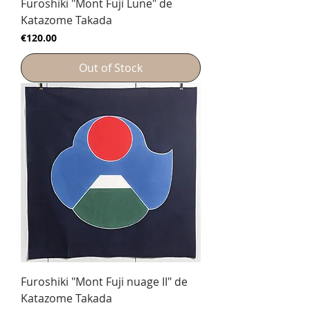
Furoshiki "Mont Fuji Lune" de
Katazome Takada
Price
€120.00
Out of Stock
Furoshiki "Mont Fuji nuage II" de
Katazome Takada