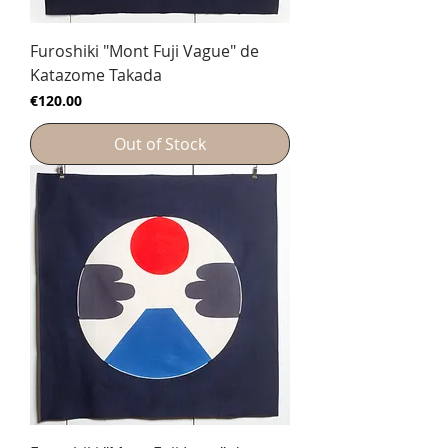
Furoshiki "Mont Fuji Vague" de
Katazome Takada
Price
€120.00
Out of Stock