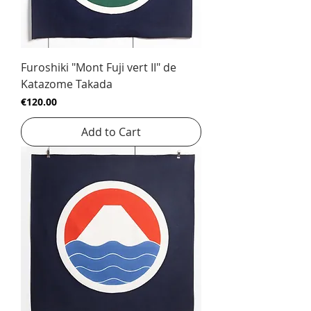
Furoshiki "Mont Fuji vert II" de
Katazome Takada
Price
€120.00
Add to Cart