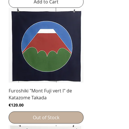
Add to Cart
Furoshiki "Mont Fuji vert I" de
Katazome Takada
Price
€120.00
Out of Stock