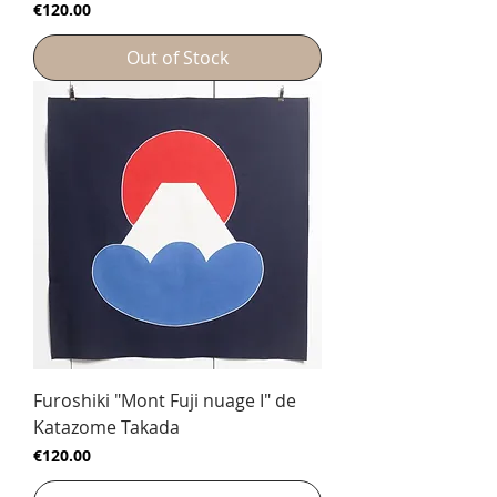
Price
€120.00
Out of Stock
Furoshiki "Mont Fuji nuage I" de
Katazome Takada
Price
€120.00