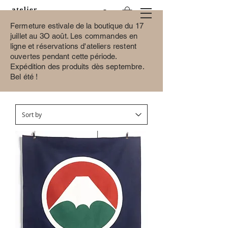
Fermeture estivale de la boutique du 17
juillet au 3O août.
Les commandes en
ligne et réservations d'ateliers restent
ouvertes pendant cette période.
Medium grit sharpening
Expédition des produits dès septembre.
Bel été !
stones