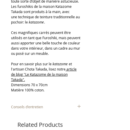
toute sorte d'objet de manière astucieuse.
Les furoshikis de la maison Katazome
Takada sont produits à la main, avec
une technique de teinture traditionnelle au
pochoir: le
katazome
.
Ces magnifiques carrés peuvent être
utilisés en tant que Furoshiki, mais peuvent
aussi apporter une belle touche de couleur
dans votre intérieur, dans un cadre au mur
ou posé sur un meuble.
Pour en savoir plus sur le
katazome
et
l'artisan Chota Takada, lisez notre
article
de blog "Le Katazome de la maison
Takada".
Dimensions 70 x 70cm
Matière 100% coton.
Conseils d'entretien
Nous vous recommandons de
laver le
furoshiki à la main
, surtout les premiers
Related Products
lavages et séchez à l'air libre.