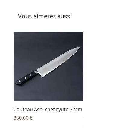
Vous aimerez aussi
Couteau Ashi chef gyuto 27cm
Couteau Ashi sujihiki
trancheur 27 cm
Prix
350,00 €
Prix
344,00 €