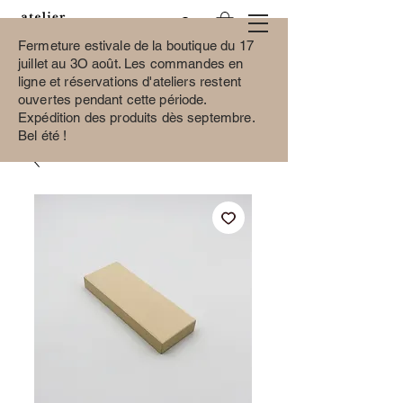
Fermeture estivale de la boutique du 17
juillet au 3O août.
Les commandes en
ligne et réservations d'ateliers restent
ouvertes pendant cette période.
Expédition des produits dès septembre.
Bel été !