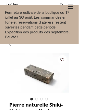
Fermeture estivale de la boutique du 17
juillet au 3O août.
Les commandes en
ligne et réservations d'ateliers restent
ouvertes pendant cette période.
Expédition des produits dès septembre.
Bel été !
Pierre naturelle Shiki-