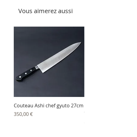
Vous aimerez aussi
Couteau Ashi chef gyuto 27cm
Couteau Ashi sujihiki
trancheur 27 cm
Prix
350,00 €
Prix
344,00 €