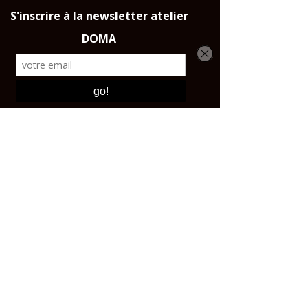
Dans toute la France, l'Union
Européene et la Suisse
CONTACT ET
BOUTIQUE
Email :
contact@affutagecouteaux.com
Instagram : @atelierdomaparis
Tel :
0143444725
Boutique :
17 avenue Ledru-Rollin 75012 PARIS
Ouvert du lundi au vendredi de 10h à 17h30,
Samedi de 11h à 17h30.
À PROPOS