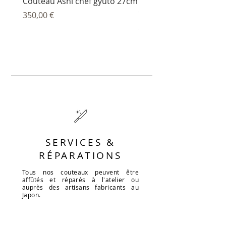
Couteau Ashi chef gyuto 27cm
Couteau Ashi sujihiki
trancheur 27 cm
Prix
350,00 €
Prix
344,00 €
SERVICES &
RÉPARATIONS
Tous nos couteaux peuvent être
affûtés et réparés à l'atelier ou
auprès des artisans fabricants au
Japon.