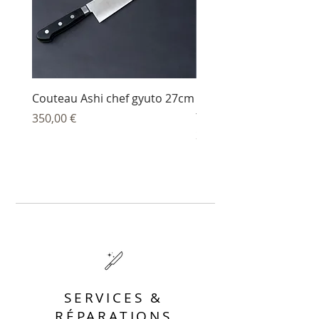
Couteau Ashi chef gyuto 27cm
Couteau Ashi sujihiki
trancheur 27 cm
Prix
350,00 €
Prix
344,00 €
SERVICES &
RÉPARATIONS