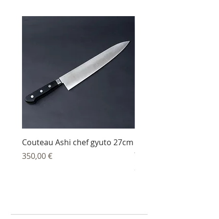
Couteau Ashi chef gyuto 27cm
Couteau Ashi sujihiki
trancheur 27 cm
Prix
350,00 €
Prix
344,00 €