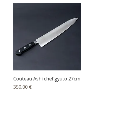
Couteau Ashi chef gyuto 27cm
Couteau Ashi sujihiki
trancheur 27 cm
Prix
350,00 €
Prix
344,00 €