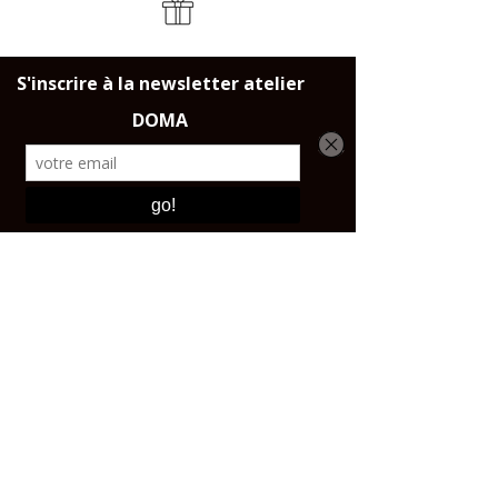
LIVRAISON
Dans toute la France, l'Union
Européene et la Suisse
CONTACT ET
BOUTIQUE
Email :
contact@affutagecouteaux.com
Instagram : @atelierdomaparis
Tel :
0143444725
Boutique :
17 avenue Ledru-Rollin 75012 PARIS