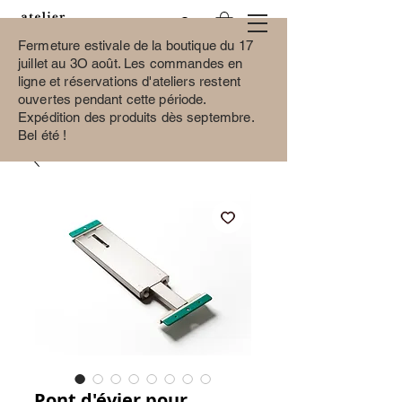
Fermeture estivale de la boutique du 17
juillet au 3O août.
Les commandes en
ligne et réservations d'ateliers restent
ouvertes pendant cette période.
Expédition des produits dès septembre.
Bel été !
Pont d'évier pour