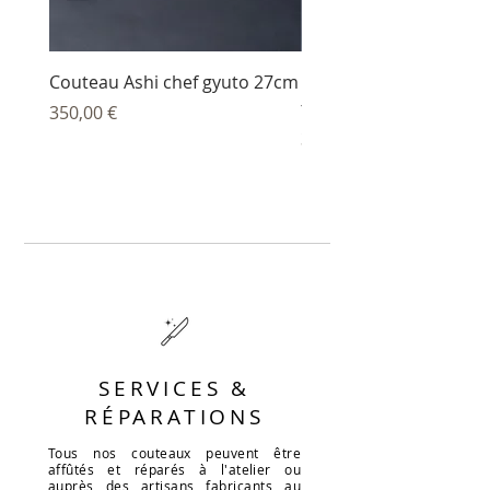
Couteau Ashi chef gyuto 27cm
Couteau Ashi sujihiki
trancheur 27 cm
Prix
350,00 €
Prix
344,00 €
SERVICES &
RÉPARATIONS
Tous nos couteaux peuvent être
affûtés et réparés à l'atelier ou
auprès des artisans fabricants au