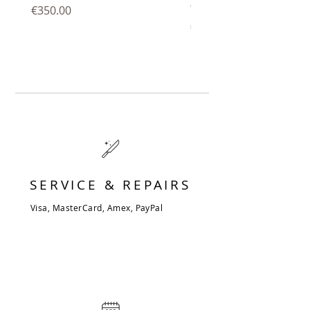
trancheur 27 cm
Price
€350.00
Price
€344.00
SERVICE & REPAIRS
Visa, MasterCard, Amex, PayPal