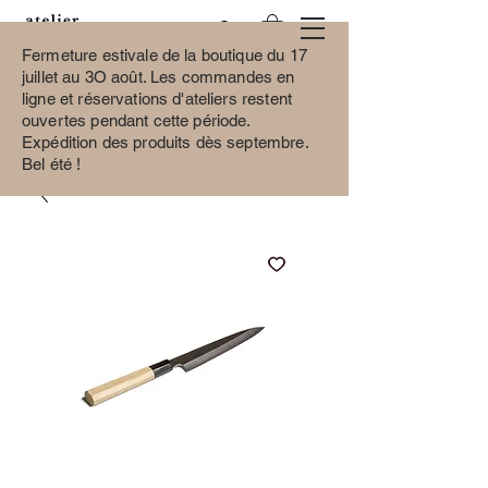
Fermeture estivale de la boutique du 17
juillet au 3O août.
Les commandes en
ligne et réservations d'ateliers restent
ouvertes pendant cette période.
Expédition des produits dès septembre.
Bel été !