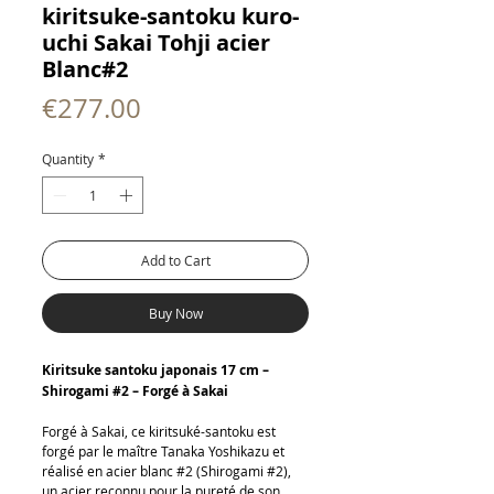
kiritsuke-santoku kuro-
uchi Sakai Tohji acier
Blanc#2
Price
€277.00
Quantity
*
Add to Cart
Buy Now
Kiritsuke santoku japonais 17 cm –
Shirogami #2 – Forgé à Sakai
Forgé à Sakai, ce kiritsuké-santoku est
forgé par le maître Tanaka Yoshikazu et
réalisé en acier blanc #2 (Shirogami #2),
un acier reconnu pour la pureté de son