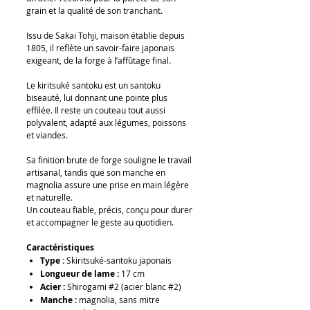
grain et la qualité de son tranchant.
Issu de Sakai Tohji, maison établie depuis
1805, il reflète un savoir-faire japonais
exigeant, de la forge à l’affûtage final.
Le kiritsuké santoku est un santoku
biseauté, lui donnant une pointe plus
effilée. Il reste un couteau tout aussi
polyvalent, adapté aux légumes, poissons
et viandes.
Sa finition brute de forge souligne le travail
artisanal, tandis que son manche en
magnolia assure une prise en main légère
et naturelle.
Un couteau fiable, précis, conçu pour durer
et accompagner le geste au quotidien.
Caractéristiques
Type :
Skiritsuké-santoku japonais
Longueur de lame :
17 cm
Acier :
Shirogami #2 (acier blanc #2)
Manche :
magnolia, sans mitre