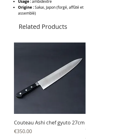
Usage :
ambidextre
Origine :
Sakai, Japon (forgé, affûté et
assemblé)
Related Products
Couteau Ashi chef gyuto 27cm
Couteau Ashi sujihiki
trancheur 27 cm
Price
€350.00
Price
€344.00