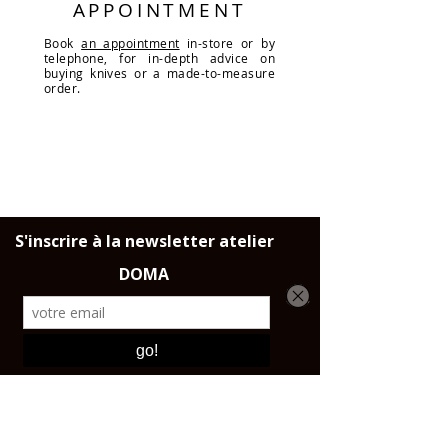
APPOINTMENT
Book
an appointment
in-store or by
telephone, for in-depth advice on
buying knives or a made-to-measure
order.
DELIVERY
Throughout France, the European
Union and Switzerland.