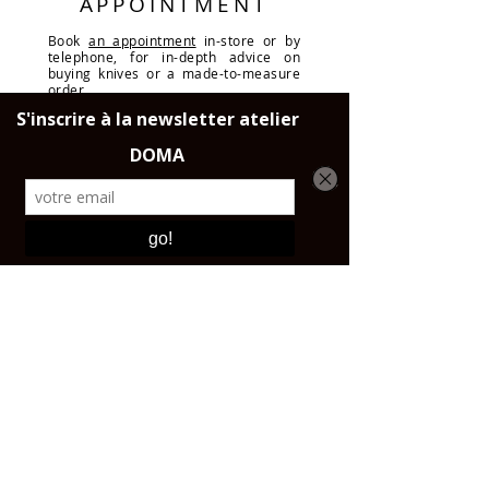
APPOINTMENT
Book
an appointment
in-store or by
telephone, for in-depth advice on
buying knives or a made-to-measure
order.
DELIVERY
Throughout France, the European
Union and Switzerland.