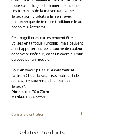
objet. Il est polyvalent et permet d'emballer
toute sorte d'objet de manière astucieuse.
Les furoshikis de la maison Katazome
Takada sont produits à la main, avec
une technique de teinture traditionnelle au
pochoir: le
katazome
.
Ces magnifiques carrés peuvent être
utilisés en tant que Furoshiki, mais peuvent
aussi apporter une belle touche de couleur
dans votre intérieur, dans un cadre au mur
ou posé sur un meuble.
Pour en savoir plus sur le
katazome
et
l'artisan Chota Takada, lisez notre
article
de blog "Le Katazome de la maison
Takada".
Dimensions 70 x 70cm
Matière 100% coton.
Conseils d'entretien
Nous vous recommandons de
laver le
furoshiki à la main
, surtout les premiers
Related Products