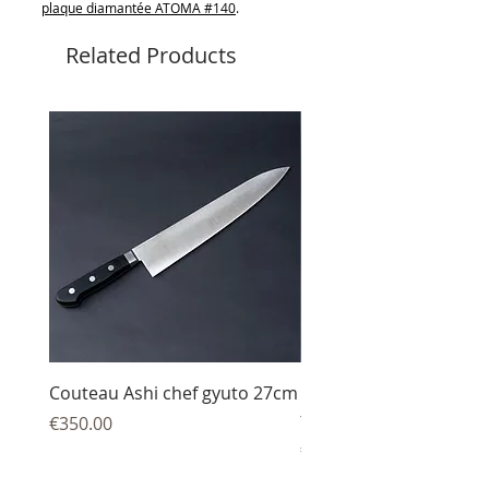
plaque diamantée ATOMA #140
.
Related Products
Couteau Ashi chef gyuto 27cm
Couteau Ashi sujihiki
trancheur 27 cm
Price
€350.00
Price
€344.00