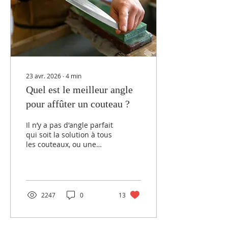
expérimenté, voici 5
bonnes raisons de
participer à un atelier
d’affûtage. 1.
Comprendre la
mécanique avant la
pratique...
23 avr. 2026
∙
4
min
Quel est le meilleur angle
pour affûter un couteau ?
Il n’y a pas d'angle parfait
qui soit la solution à tous
les couteaux, ou une
catégorie de couteaux,
mais seulement un angle
qui soit plus a
2247
0
13