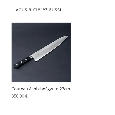
Vous aimerez aussi
Couteau Ashi chef gyuto 27cm
Couteau Ashi sujihiki
trancheur 27 cm
Prix
350,00 €
Prix
344,00 €