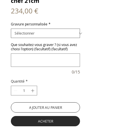
chef 21cm
Prix
234,00 €
Gravure personnalisée
*
Que souhaitez-vous graver ? (si vous avez
choisi l'option) (facultatif) (facultatif)
0/15
Quantité
*
AJOUTER AU PANIER
ACHETER