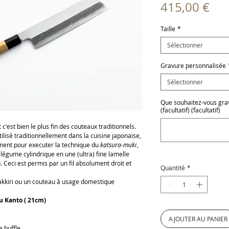
Pri
415,00 €
Taille
*
Sélectionner
Gravure personnalisée
Sélectionner
Que souhaitez-vous grave
(facultatif) (facultatif)
 c'est bien le plus fin des couteaux traditionnels.
tilisé traditionnellement dans la cuisine japonaise,
ment pour executer la technique du
katsura-muki
,
égume cylindrique en une (ultra) fine lamelle
Ceci est permis par un fil absolument droit et
Quantité
*
akkiri ou un couteau à usage domestique
u Kanto ( 21cm)
AJOUTER AU PANIER
 buffle.