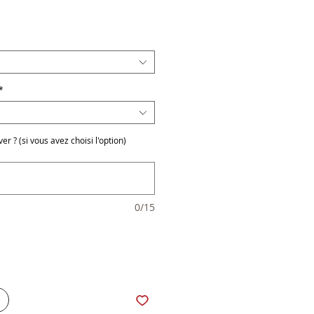
x
*
r ? (si vous avez choisi l'option)
0/15