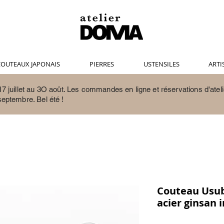
OUTEAUX JAPONAIS
PIERRES
USTENSILES
ARTI
7 juillet au 3O août.
Les commandes en ligne et réservations d'ateli
septembre. Bel été !
Couteau Usub
acier ginsan 