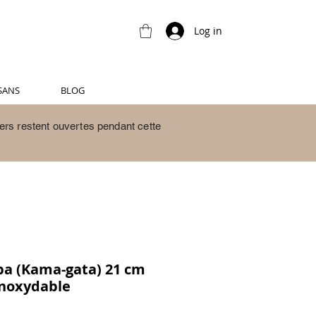
Log in
SANS
BLOG
ers restent ouvertes pendant cette
a (Kama-gata) 21 cm
inoxydable