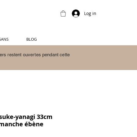
Log in
SANS
BLOG
ers restent ouvertes pendant cette
tsuke-yanagi 33cm
1 manche ébène