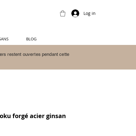
Log in
SANS
BLOG
ers restent ouvertes pendant cette
oku forgé acier ginsan