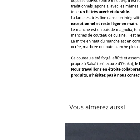
dépasse 60HRC (entre 61 et 64). Il est f
traditionnels japonais, avec les mêmes 
tenir
un fil très acéré et durable.
La lame est très fine dans son intégralit
exceptionnel et reste léger en main.
Le manche est en bois de magnolia, tendr
manches de couteau de cuisine. Il est
n
La mitre en haut du manche est en corne.
ocrée, marbrée ou toute blanche plus 
Ce couteau a été forgé, affûté et assemb
propre à Sakaï (préfecture d'Osaka), l
Nous travaillons en étroite collaborat
produits, n'hésitez pas à nous contac
Vous aimerez aussi