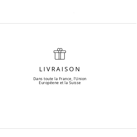
Couteau Ashi sujihiki tran
Prix
344,00 €
LIVRAISON
Dans toute la France, l'Union
Européene et la Suisse