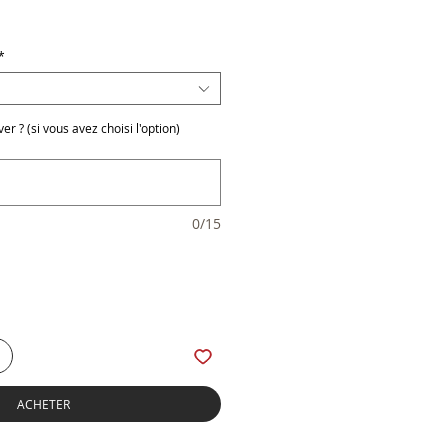
x
*
r ? (si vous avez choisi l'option)
0/15
ACHETER