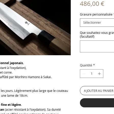
Pri
486,00 €
Gravure personnalisée
Sélectionner
Que souhaitez-vous grave
(facultatif)
onnel japonais.
Quantité
*
tant à l'oxydation),
et corne.
ffûté par Morihiro Hamono à Sakai.
 les jours. Légèrement plus large que le couteau
AJOUTER AU PANIER
 a une lame de 18cm.
fine et légère.
san
(acier résistant à l'oxydation). Sa dureté