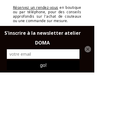
nous dans la case contact.
Réservez un rendez-vous
en boutique
ou par téléphone, pour des conseils
approfondis sur l'achat de couteaux
ou une commande sur mesure.
LIVRAISON
Dans toute la France, l'Union
Européene et la Suisse