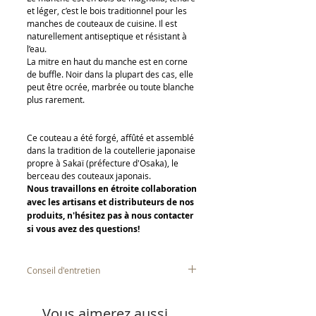
et léger, c’est le bois traditionnel pour les
manches de couteaux de cuisine. Il est
naturellement antiseptique et résistant à
l’eau.
La mitre en haut du manche est en corne
de buffle. Noir dans la plupart des cas, elle
peut être ocrée, marbrée ou toute blanche
plus rarement.
Ce couteau a été forgé, affûté et assemblé
dans la tradition de la coutellerie japonaise
propre à Sakaï (préfecture d'Osaka), le
berceau des couteaux japonais.
Nous travaillons en étroite collaboration
avec les artisans et distributeurs de nos
produits, n'hésitez pas à nous contacter
si vous avez des questions!
Conseil d'entretien
La lame est en acier de carbone
,
plus
Vous aimerez aussi
sensible aux oxydants comme l’eau ou les