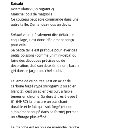
Kaisaki
Acier: Blanc2 (Shirogami 2)
Manche: bois de magnolia
Ce couteau peut être commandé dans une
autre taille. Demandez-nous un devis.
Kaisaki
veut littéralement dire défaire le
coquillage, il est donc idéalement conçu
pour cela.
Sa petite taille est pratique pour lever des
petits poissons (comme un mini-deba) ou
faire des découpes précises ou de
décoration, d'où son deuxième nom, baran-
giri dans le jargon du chef sushi.
La lame de ce couteau est en acier de
carbone forgé (type shirogami 2 ou acier
blanc 2), c’est un acier très pur, à faible
teneur en chrome. Sa dureté très élevée (
61-64HRC) lui procure un tranchant
durable et le fait qu'il soit forgé (et non
simplement coupé dans sa forme) permet
un affûtage plus affiné.
Le manche est en bois de magnolia, tendre