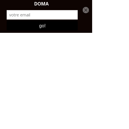
LIVRAISON
Dans toute la France, l'Union
Européene et la Suisse
CONTACT ET
BOUTIQUE
Email :
contact@affutagecouteaux.com