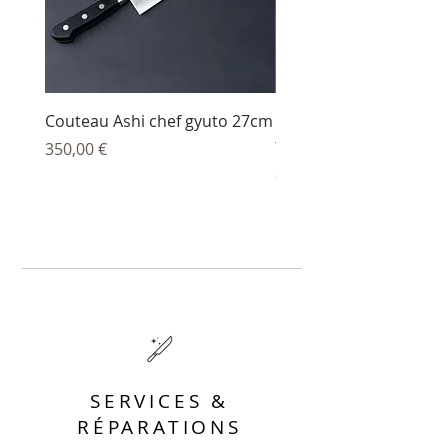
Couteau Ashi chef gyuto 27cm
Couteau Ashi sujihiki
trancheur 27 cm
Prix
350,00 €
Prix
344,00 €
SERVICES &
RÉPARATIONS