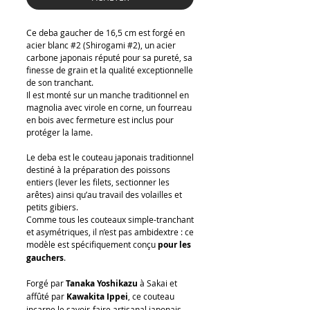
Ce deba gaucher de 16,5 cm est forgé en
acier blanc #2 (Shirogami #2), un acier
carbone japonais réputé pour sa pureté, sa
finesse de grain et la qualité exceptionnelle
de son tranchant.
Il est monté sur un manche traditionnel en
magnolia avec virole en corne, un fourreau
en bois avec fermeture est inclus pour
protéger la lame.
Le deba est le couteau japonais traditionnel
destiné à la préparation des poissons
entiers (lever les filets, sectionner les
arêtes) ainsi qu’au travail des volailles et
petits gibiers.
Comme tous les couteaux simple-tranchant
et asymétriques, il n’est pas ambidextre : ce
modèle est spécifiquement conçu
pour les
gauchers
.
Forgé par
Tanaka Yoshikazu
à Sakai et
affûté par
Kawakita Ippei
, ce couteau
incarne le savoir-faire artisanal japonais