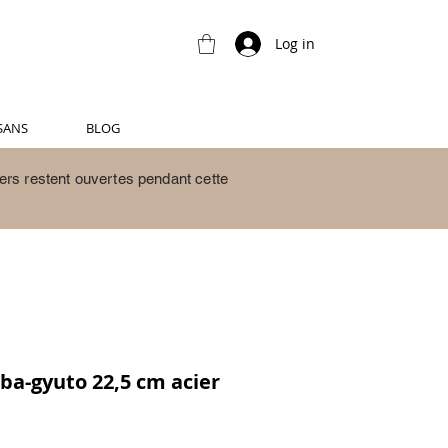
Log in
SANS
BLOG
ers restent ouvertes pendant cette
ba-gyuto 22,5 cm acier