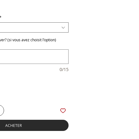
x
*
r? (si vous avez choisit l'option)
0/15
ACHETER