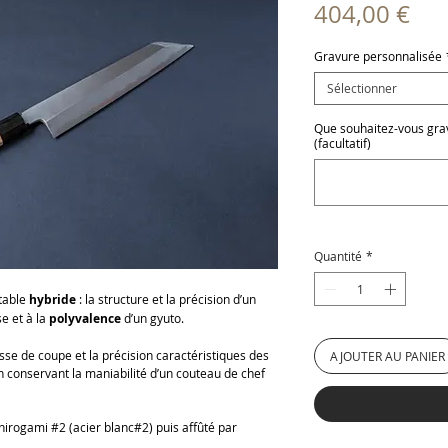
Pri
404,00 €
Gravure personnalisée
Sélectionner
Que souhaitez-vous grave
(facultatif)
Quantité
*
itable
hybride
: la structure et la précision d’un
se et à la
polyvalence
d’un gyuto.
atesse de coupe et la précision caractéristiques des
AJOUTER AU PANIER
n conservant la maniabilité d’un couteau de chef
hirogami #2 (acier blanc#2) puis affûté par