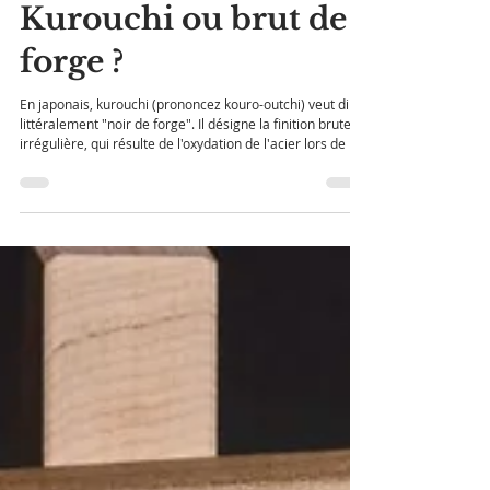
26 juin 2025
Qu'est-ce que le
Kurouchi ou brut de
forge ?
En japonais, kurouchi (prononcez kouro-outchi) veut dire
littéralement "noir de forge". Il désigne la finition brute et
irrégulière, qui résulte de l'oxydation de l'acier lors de la
forge, qui est laissée volontairement sur une partie de la
lame.