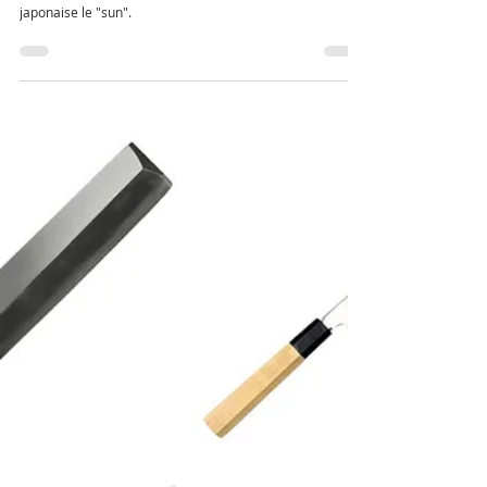
couteaux japonais
ont-ils des tailles
espacées de 3 cm ?
12, 15, 18, 21,... cet incrément est dû à l'ancienne mesure
japonaise le "sun".